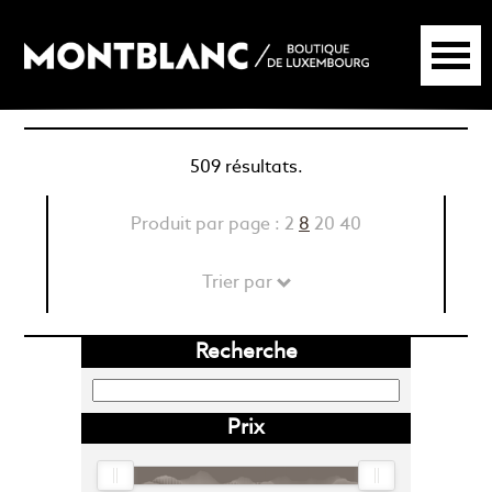
509 résultats.
Produit par page :
2
8
20
40
Trier par
Recherche
Prix