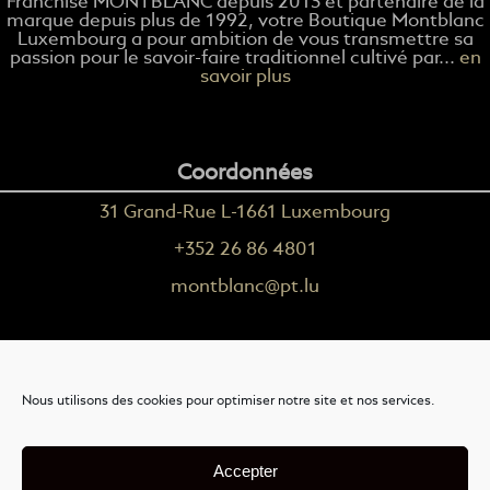
Franchise MONTBLANC depuis 2013 et partenaire de la
marque depuis plus de 1992, votre Boutique Montblanc
Luxembourg a pour ambition de vous transmettre sa
passion pour le savoir-faire traditionnel cultivé par...
en
savoir plus
Coordonnées
31 Grand-Rue L-1661 Luxembourg
+352 26 86 4801
montblanc@pt.lu
Plus d'informations
Nous utilisons des cookies pour optimiser notre site et nos services.
Nous contacter
Livraison
Accepter