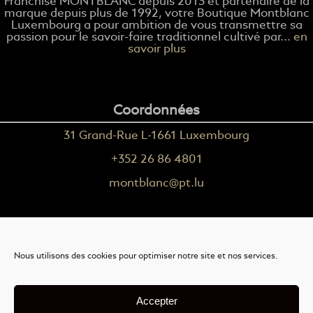
Franchise MONTBLANC depuis 2013 et partenaire de la
marque depuis plus de 1992, votre Boutique Montblanc
Luxembourg a pour ambition de vous transmettre sa
passion pour le savoir-faire traditionnel cultivé par...
en
savoir plus
Coordonnées
31 Grand-Rue L-1661 Luxembourg
+352 26 86 4801
montblanc@pt.lu
Plus d'informations
Nous utilisons des cookies pour optimiser notre site et nos services.
Nous contacter
Livraison
Accepter