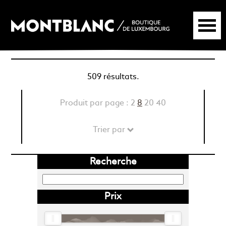
509 résultats.
Produit par page :
2
8
20
40
Trier par
Recherche
Prix