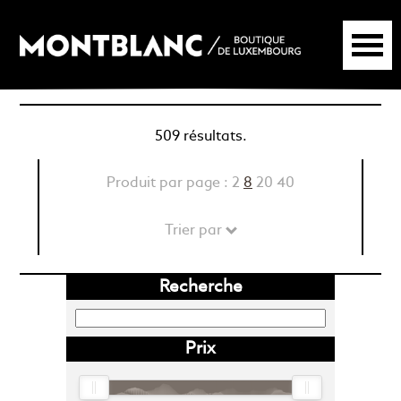
509 résultats.
Produit par page :
2
8
20
40
Trier par
Recherche
Prix