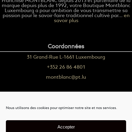
Franchise MONTBLANC depuis 2013 et partenaire de la
marque depuis plus de 1992, votre Boutique Montblanc
Luxembourg a pour ambition de vous transmettre sa
passion pour le savoir-faire traditionnel cultivé par...
en
savoir plus
Coordonnées
31 Grand-Rue L-1661 Luxembourg
+352 26 86 4801
montblanc@pt.lu
Plus d'informations
Nous utilisons des cookies pour optimiser notre site et nos services.
Nous contacter
Livraison
Accepter