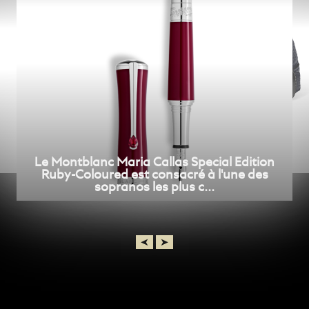
Grainé
Le Montblanc Maria Callas Special Edition
Ruby-Coloured est consacré à l'une des
sopranos les plus c...
➤
➤