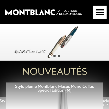
NOUVEAUTÉS
Stylo plume Montblanc Muses Maria Callas
Special Edition (M)
Stylo plume Montblanc Muses Maria
Ceinture Réversible 35 mm à boucl
Callas Special Edition (F)
Rectangulaire Meisterstück en Cuir