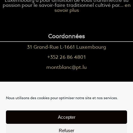
Luxembourg a pour ambition de vous transmettre sa
passion pour le savoir-faire traditionnel cultivé par...
en
savoir plus
Coordonnées
31 Grand-Rue L-1661 Luxembourg
+352 26 86 4801
montblanc@pt.lu
Plus d'informations
Nous utilisons des cookies pour optimiser notre site et nos services.
Nous contacter
Livraison
Accepter
Mention légales
Refuser