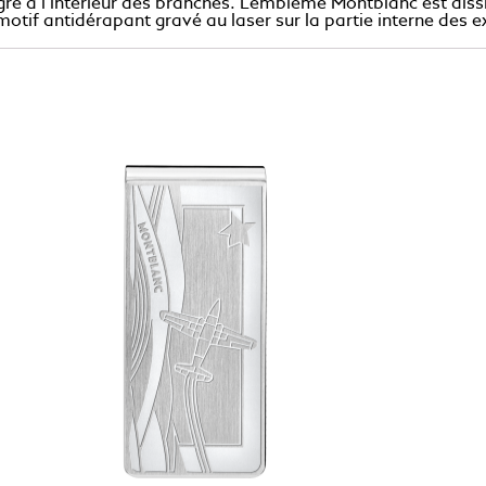
égré à l’intérieur des branches. L’emblème Montblanc est dis
 motif antidérapant gravé au laser sur la partie interne des