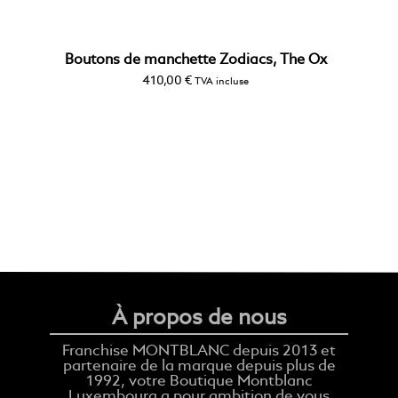
Boutons de manchette Zodiacs, The Ox
410,00
€
TVA incluse
À propos de nous
Franchise MONTBLANC depuis 2013 et
partenaire de la marque depuis plus de
1992, votre Boutique Montblanc
Luxembourg a pour ambition de vous