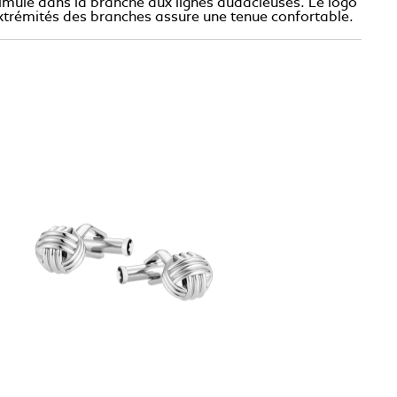
simulé dans la branche aux lignes audacieuses. Le logo
 extrémités des branches assure une tenue confortable.