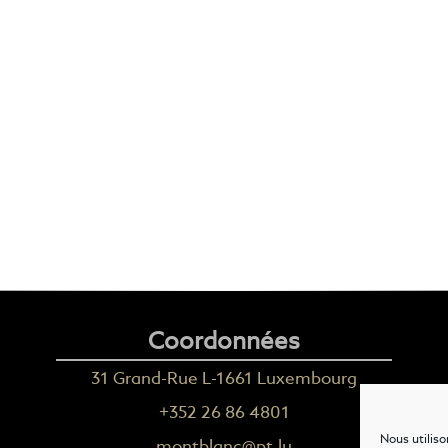
Coordonnées
31 Grand-Rue L-1661 Luxembourg
+352 26 86 4801
Nous utiliso
montblanc@pt.lu