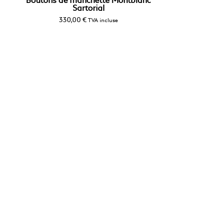
Boutons de manchette Montblanc
Sartorial
330,00
€
TVA incluse