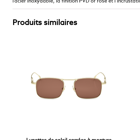
l’acier inoxydable, la finition PVD or rose et l’incrusta
Produits similaires