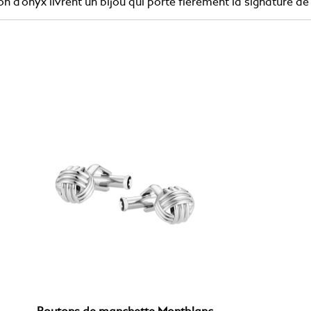
tion d’onyx livrent un bijou qui porte fièrement la signature 