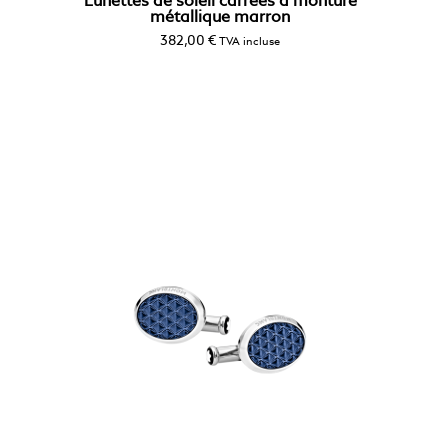
Lunettes de soleil carrées à monture
métallique marron
382,00
€
TVA incluse