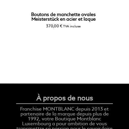
Boutons de manchette ovales
Meisterstück en acier et laque
370,00
€
TVA incluse
À propos de nous
Franchise MONTBLANC depuis 2013 et
partenaire de la marque depuis plus de
1992, votre Boutique Montblanc
Luxembourg a pour ambition de vous
transmettre sa passion pour le savoir-faire