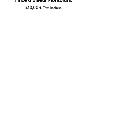
Pince à billets Montblanc
330,00
€
TVA incluse