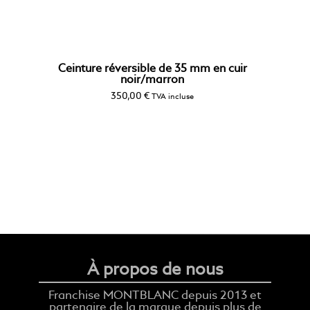
Ceinture réversible de 35 mm en cuir
noir/marron
350,00
€
TVA incluse
À propos de nous
Franchise MONTBLANC depuis 2013 et
partenaire de la marque depuis plus de