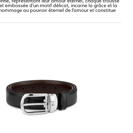
onné, représentant leur amour éternel, chaque trousse
et embossée d’un motif délicat, incarne la grâce et la
nd hommage au pouvoir éternel de l’amour et constitue