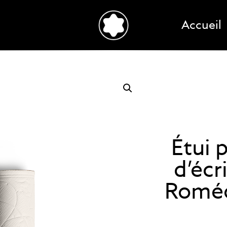
Accueil
Étui 
d’écr
Roméo 