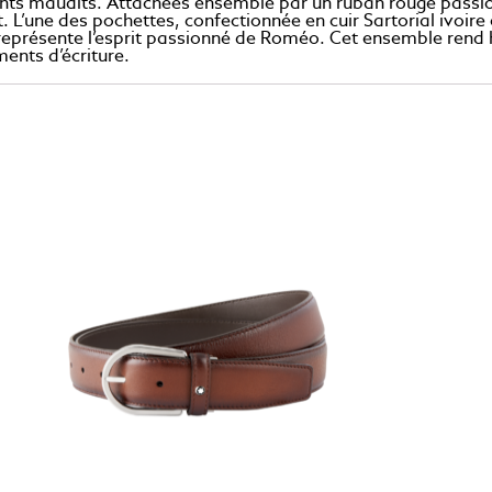
mants maudits. Attachées ensemble par un ruban rouge passi
L’une des pochettes, confectionnée en cuir Sartorial ivoire 
ncé, représente l’esprit passionné de Roméo. Cet ensemble re
ents d’écriture.