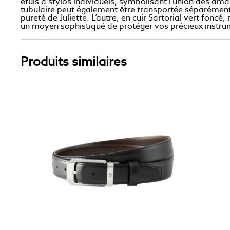
étuis à stylos individuels, symbolisant l’union des a
tubulaire peut également être transportée séparément. 
pureté de Juliette. L’autre, en cuir Sartorial vert fo
un moyen sophistiqué de protéger vos précieux instrum
Produits similaires