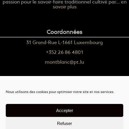
passion pour le savoir-faire traditionnel cultivé par...
en
savoir plus
Coordonnées
31 Grand-Rue L-1661 Luxembourg
+352 26 86 4801
montblanc@pt.lu
Plus d'informations
Nous utilisons des cookies pour optimiser notre site et nos services.
Nous contacter
Livraison
Accepter
Mention légales
Refuser
Conditions générales de vente