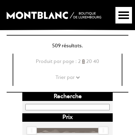
509 résultats.
Produit par page :
2
8
20
40
Trier par
Recherche
Prix