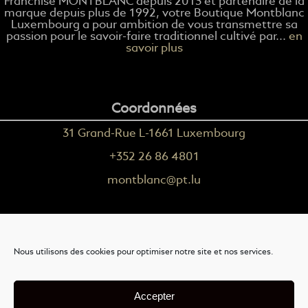
Franchise MONTBLANC depuis 2013 et partenaire de la
marque depuis plus de 1992, votre Boutique Montblanc
Luxembourg a pour ambition de vous transmettre sa
passion pour le savoir-faire traditionnel cultivé par...
en
savoir plus
Coordonnées
31 Grand-Rue L-1661 Luxembourg
+352 26 86 4801
montblanc@pt.lu
Plus d'informations
Nous utilisons des cookies pour optimiser notre site et nos services.
Nous contacter
Livraison
Accepter