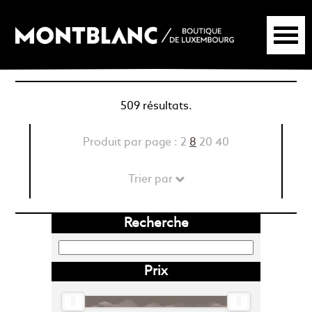
509 résultats.
Produit par page :
2
8
20
40
Trier par
Recherche
Prix