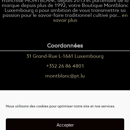
Franchise MONTBLANC depuis 2013 et partenaire de la
marque depuis plus de 1992, votre Boutique Montblanc
Luxembourg a pour ambition de vous transmettre sa
passion pour le savoir-faire traditionnel cultivé par...
en
savoir plus
Coordonnées
31 Grand-Rue L-1661 Luxembourg
+352 26 86 4801
montblanc@pt.lu
Plus d'informations
Nous utilisons des cookies pour optimiser notre site et nos services.
Nous contacter
Livraison
Accepter