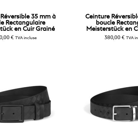
 Réversible 35 mm à
Ceinture Réversib
le Rectangulaire
boucle Rectan
tück en Cuir Grainé
Meisterstück en C
0,00
€
380,00
€
TVA incluse
TVA in