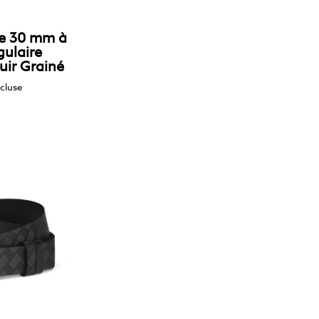
le 30 mm à
gulaire
uir Grainé
cluse