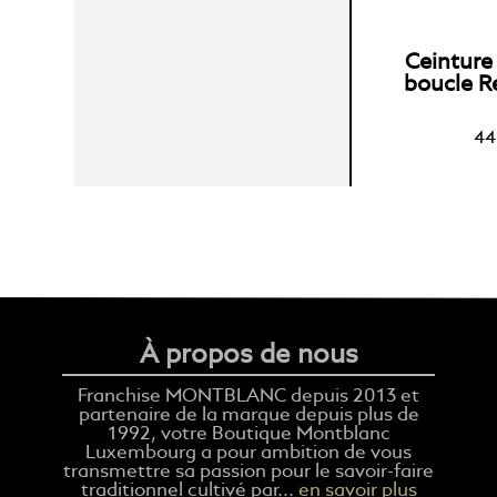
Ceinture
boucle R
44
À propos de nous
Franchise MONTBLANC depuis 2013 et
partenaire de la marque depuis plus de
1992, votre Boutique Montblanc
Luxembourg a pour ambition de vous
transmettre sa passion pour le savoir-faire
traditionnel cultivé par...
en savoir plus