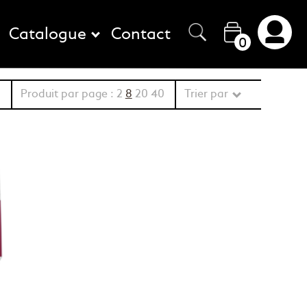
Catalogue
Contact
0
Produit par page :
2
8
20
40
Trier par