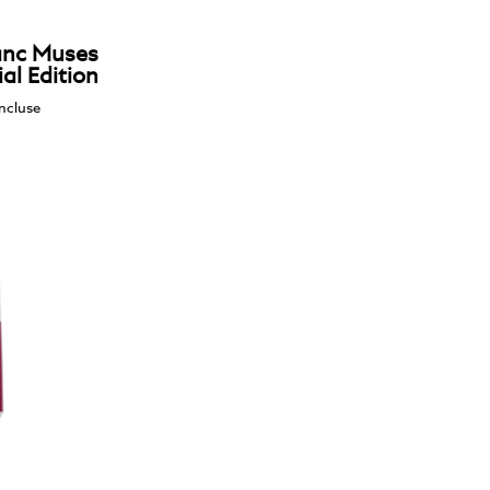
lanc Muses
al Edition
ncluse