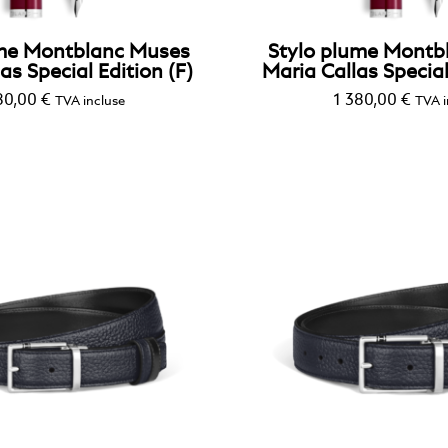
ume Montblanc Muses
Stylo plume Montb
as Special Edition (F)
Maria Callas Special
80,00
€
1 380,00
€
TVA incluse
TVA i