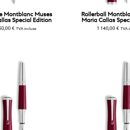
lle Montblanc Muses
Rollerball Montb
llas Special Edition
Maria Callas Speci
30,00
€
1 140,00
€
TVA incluse
TVA i