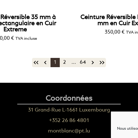
 Réversible 35 mm à
Ceinture Réversible
ectangulaire en Cuir
mm en Cuir E
Extreme
350,00
€
TVA in
0,00
€
TVA incluse
1
2
...
64
Coordonnées
31 Grand-Rue L-1661 Luxembourg
+352 26 86 4801
Nous utiliso
montblanc@pt.lu