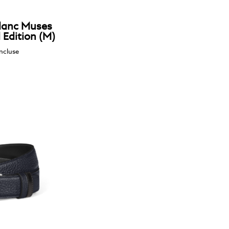
lanc Muses
 Edition (M)
ncluse