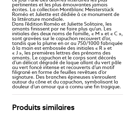
ce jour l’une des œuvres littéraires les plus
pertinentes et les plus émouvantes jamais
écrites. La collection Montblanc Meisterstück
Roméo et Juliette est dédiée à ce monument de
la littérature mondiale.
Dans l’édition Roméo et Juliette Solitaire, les
amants finissent par ne faire plus qu’un. Les
initiales des deux noms de famille, « M » et « C »,
sont gravées sur le capuchon recouvert d’or,
tandis que la plume en or au 750/1000 fabriquée
à la main est embossée des initiales « R » et
« J », les premières lettres des prénoms des
amants. Le capuchon et le corps sont décorés
d’un délicat dégradé de laque allant du vert pâle
au vert foncé intense et recouverts d’un motif
filigrané en forme de feuilles revêtues d’or
signature. Des branches épineuses s’enroulent
autour du cône et du capuchon, symbolisant la
douleur d’un amour qui a connu une fin tragique.
Produits similaires