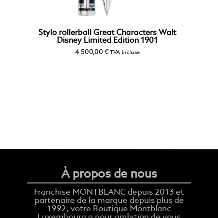
Stylo rollerball Great Characters Walt
Disney Limited Edition 1901
4 500,00
€
TVA incluse
À propos de nous
Franchise MONTBLANC depuis 2013 et
partenaire de la marque depuis plus de
1992, votre Boutique Montblanc
Luxembourg a pour ambition de vous