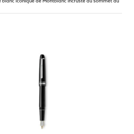
ème blanc iconique de Montblanc incrusté au sommet du