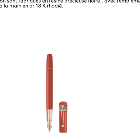
chon sont fabriqués en résine précieuse noire.. avec l’embl
 la main en or 18 K rhodié.