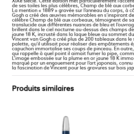
XIXe siècle. Cette édition met particulièrement l’accen
de ses toiles les plus célèbres, Champ de blé aux corb
La mention « 1889 » gravée sur l’anneau du corps, à 
Gogh a créé des œuvres mémorables en s’inspirant des ja
célèbre Champ de blé aux corbeaux, témoignent de sa ma
translucide aux différentes nuances de bleu et l’ouvrag
brillent dans le ciel nocturne au-dessus des champs de 
jaune 18 K, incrusté dans la laque bleue au sommet d
Vincent van Gogh a créé plus de 200 tableaux dans le su
palette, qu’il utilisait pour réaliser des empâtements 
capuchon immortalise ses coups de pinceau. En outre, la
qui rappelle à quel point il aimait fumer la pipe, co
L’image embossée sur la plume en or jaune 18 K immort
marqué par un engouement pour l’art japonais, connu 
la fascination de Vincent pour les gravures sur bois ja
Produits similaires