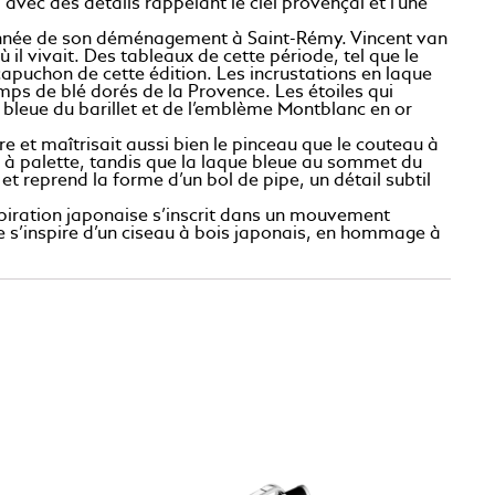
avec des détails rappelant le ciel provençal et l’une
’année de son déménagement à Saint-Rémy. Vincent van
il vivait. Des tableaux de cette période, tel que le
capuchon de cette édition. Les incrustations en laque
amps de blé dorés de la Provence. Les étoiles qui
e bleue du barillet et de l’emblème Montblanc en or
e et maîtrisait aussi bien le pinceau que le couteau à
au à palette, tandis que la laque bleue au sommet du
et reprend la forme d’un bol de pipe, un détail subtil
spiration japonaise s’inscrit dans un mouvement
 s’inspire d’un ciseau à bois japonais, en hommage à