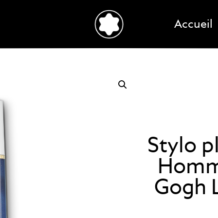
Accueil
Stylo p
Homma
Gogh L