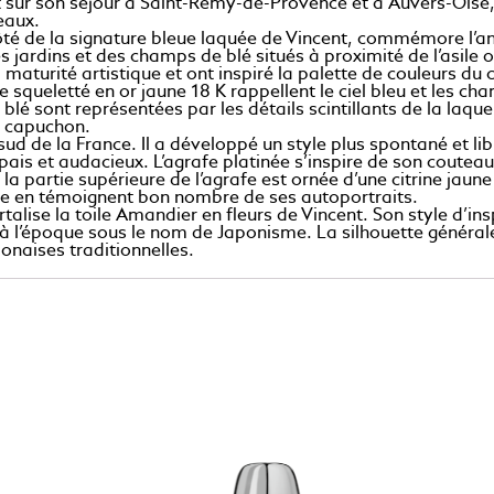
t sur son séjour à Saint-Rémy-de-Provence et à Auvers-Oise, 
eaux.
côté de la signature bleue laquée de Vincent, commémore l
rdins et des champs de blé situés à proximité de l’asile où 
turité artistique et ont inspiré la palette de couleurs du 
e squeletté en or jaune 18 K rappellent le ciel bleu et les ch
blé sont représentées par les détails scintillants de la laqu
u capuchon.
d de la France. Il a développé un style plus spontané et libr
épais et audacieux. L’agrafe platinée s’inspire de son coute
 partie supérieure de l’agrafe est ornée d’une citrine jaune 
mme en témoignent bon nombre de ses autoportraits.
alise la toile Amandier en fleurs de Vincent. Son style d’in
à l’époque sous le nom de Japonisme. La silhouette générale
ponaises traditionnelles.