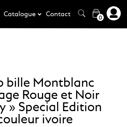
Catalogue
Contact
0
o bille Montblanc
age Rouge et Noir
y » Special Edition
couleur ivoire