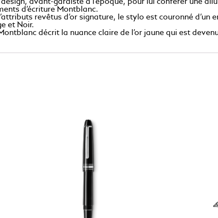
design, avant-gardiste à l’époque, pour lui conférer une al
uments d’écriture Montblanc.
’attributs revêtus d’or signature, le stylo est couronné d’u
e et Noir.
 Montblanc décrit la nuance claire de l’or jaune qui est deve