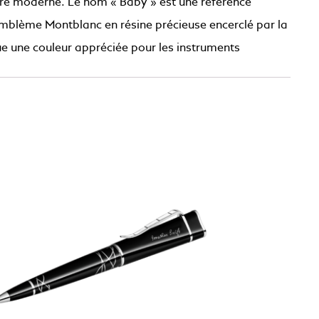
lure moderne. Le nom « Baby » est une référence
n emblème Montblanc en résine précieuse encerclé par la
nue une couleur appréciée pour les instruments