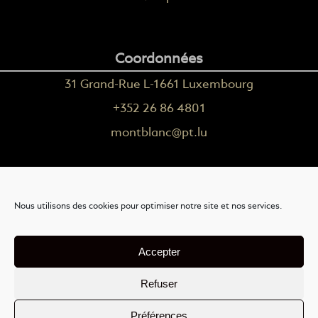
Coordonnées
31 Grand-Rue L-1661 Luxembourg
+352 26 86 4801
montblanc@pt.lu
Plus d'informations
Nous utilisons des cookies pour optimiser notre site et nos services.
Nous contacter
Livraison
Accepter
Mention légales
Refuser
Conditions générales de vente
Préférences