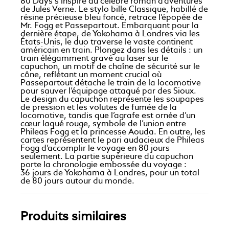
80 Days s’inspire du célèbre roman d’aventures
de Jules Verne. Le stylo bille Classique, habillé de
résine précieuse bleu foncé, retrace l’épopée de
Mr. Fogg et Passepartout. Embarquant pour la
dernière étape, de Yokohama à Londres via les
États-Unis, le duo traverse le vaste continent
américain en train. Plongez dans les détails : un
train élégamment gravé au laser sur le
capuchon, un motif de chaîne de sécurité sur le
cône, reflétant un moment crucial où
Passepartout détache le train de la locomotive
pour sauver l’équipage attaqué par des Sioux.
Le design du capuchon représente les soupapes
de pression et les volutes de fumée de la
locomotive, tandis que l’agrafe est ornée d’un
cœur laqué rouge, symbole de l’union entre
Phileas Fogg et la princesse Aouda. En outre, les
cartes représentent le pari audacieux de Phileas
Fogg d’accomplir le voyage en 80 jours
seulement. La partie supérieure du capuchon
porte la chronologie embossée du voyage :
36 jours de Yokohama à Londres, pour un total
de 80 jours autour du monde.
Produits similaires