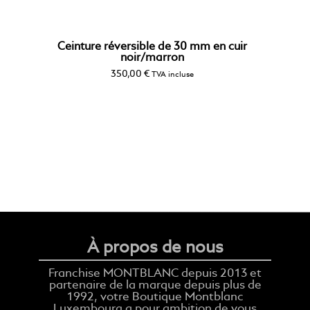
Ceinture réversible de 30 mm en cuir
noir/marron
350,00
€
TVA incluse
À propos de nous
Franchise MONTBLANC depuis 2013 et
partenaire de la marque depuis plus de
1992, votre Boutique Montblanc
Luxembourg a pour ambition de vous