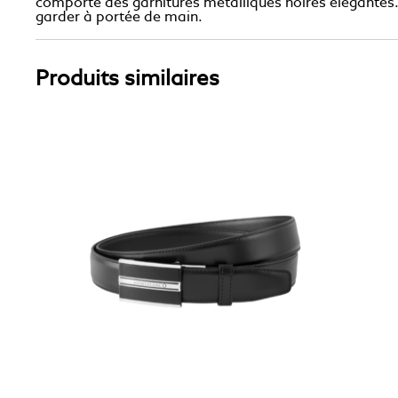
comporte des garnitures métalliques noires élégantes. D
garder à portée de main.
Produits similaires