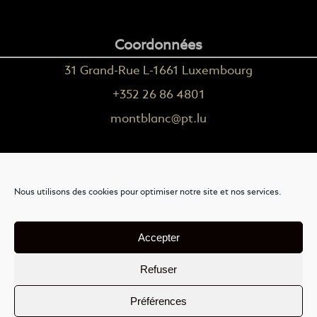
Coordonnées
31 Grand-Rue L-1661 Luxembourg
+352 26 86 4801
montblanc@pt.lu
Plus d'informations
Nous utilisons des cookies pour optimiser notre site et nos services.
Nous contacter
Livraison
Accepter
Mention légales
Refuser
Conditions générales de vente
Préférences