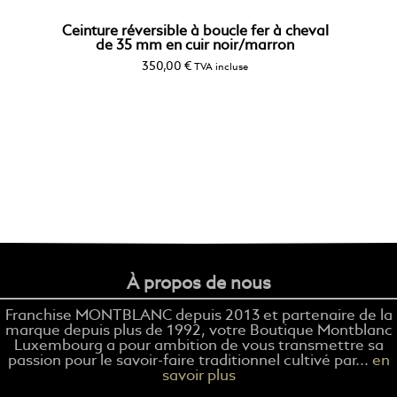
Ceinture réversible à boucle fer à cheval
de 35 mm en cuir noir/marron
350,00
€
TVA incluse
À propos de nous
Franchise MONTBLANC depuis 2013 et partenaire de la
marque depuis plus de 1992, votre Boutique Montblanc
Luxembourg a pour ambition de vous transmettre sa
passion pour le savoir-faire traditionnel cultivé par...
en
savoir plus