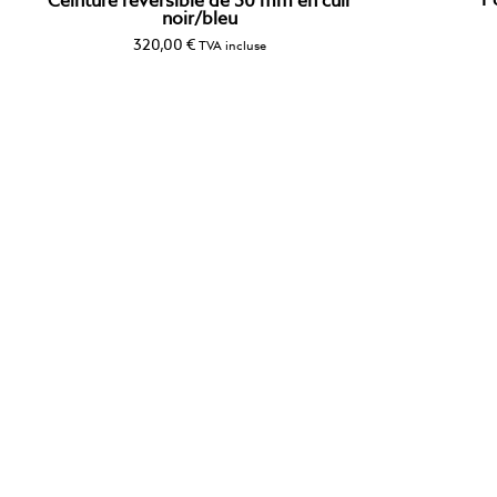
P
Ceinture réversible de 30 mm en cuir
noir/bleu
320,00
€
TVA incluse