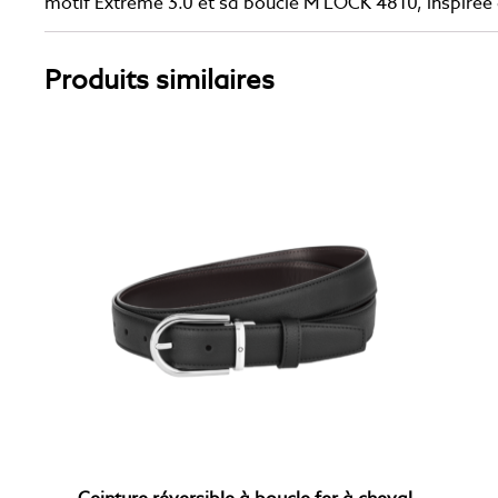
motif Extreme 3.0 et sa boucle M LOCK 4810, inspirée d
Produits similaires