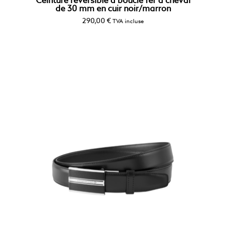
Ceinture réversible à boucle fer à cheval
de 30 mm en cuir noir/marron
290,00
€
TVA incluse