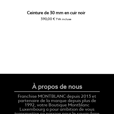
Ceinture de 30 mm en cuir noir
390,00
€
TVA incluse
À propos de nous
Franchise MONTBLANC depuis 2013 et
partenaire de la marque depuis plus de
1992, votre Boutique Montblanc
Luxembourg a pour ambition de vous
transmettre sa passion pour le savoir-faire