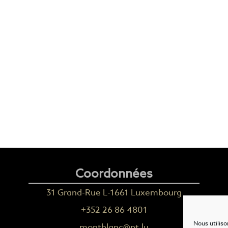
Coordonnées
31 Grand-Rue L-1661 Luxembourg
+352 26 86 4801
Nous utiliso
montblanc@pt.lu