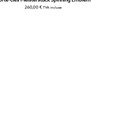
orte-clés Meisterstück Spinning Emblem
260,00
€
TVA incluse