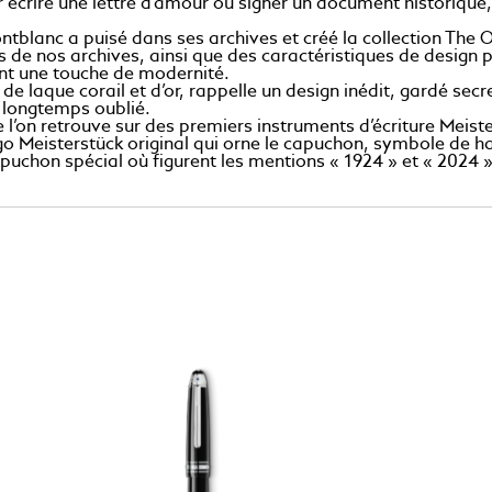
 écrire une lettre d’amour ou signer un document historique, 
nc a puisé dans ses archives et créé la collection The Origi
s de nos archives, ainsi que des caractéristiques de design 
lant une touche de modernité.
e laque corail et d’or, rappelle un design inédit, gardé sec
 longtemps oublié.
’on retrouve sur des premiers instruments d’écriture Meist
go Meisterstück original qui orne le capuchon, symbole de ha
puchon spécial où figurent les mentions « 1924 » et « 2024 »