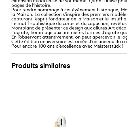
extension audacieuse de soi-même. Qu’on l’utilise pour
pages de l’histoire.
Pour rendre hommage à cet événement historique, Montbla
la Maison. La collection s’inspire des premiers modèle
capturant l’esprit fondateur de la Maison et lui insuff
Le motif sophistiqué du corps et du capuchon, revêtus d
Montblanc de présenter ce design aux allures Art déco
L’agrafe, hommage aux premières formes d’agrafe que l
En l’observant attentivement, on peut apercevoir le lo
Cette édition anniversaire est ornée d’un anneau du ca
Pour encore 100 ans d’excellence avec Meisterstück !
Produits similaires