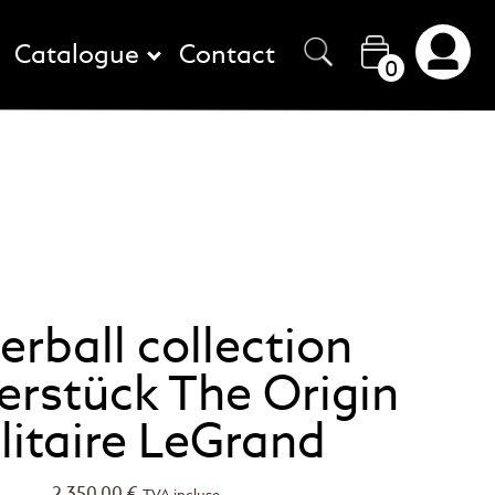
Catalogue
Contact
0
lerball collection
erstück The Origin
litaire LeGrand
2 350,00
€