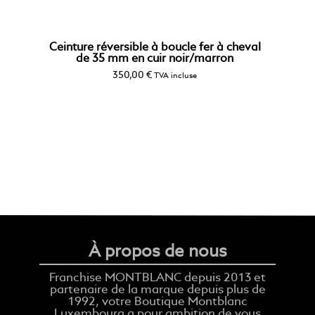
Ceinture réversible à boucle fer à cheval
de 35 mm en cuir noir/marron
350,00
€
TVA incluse
À propos de nous
Franchise MONTBLANC depuis 2013 et
partenaire de la marque depuis plus de
1992, votre Boutique Montblanc
Luxembourg a pour ambition de vous