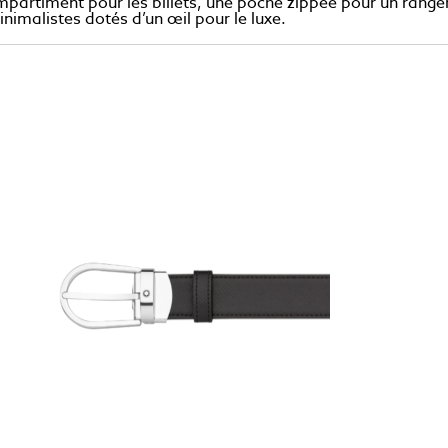
ompartiment pour les billets, une poche zippée pour un rang
inimalistes dotés d’un œil pour le luxe.