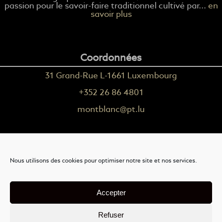
passion pour le savoir-faire traditionnel cultivé par...
en
savoir plus
Coordonnées
31 Grand-Rue L-1661 Luxembourg
+352 26 86 4801
montblanc@pt.lu
Plus d'informations
Nous utilisons des cookies pour optimiser notre site et nos services.
Nous contacter
Livraison
Accepter
Mention légales
Refuser
Conditions générales de vente