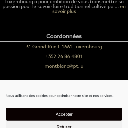
Luxembourg a pour ambition de vous transmettre sa
passion pour le savoir-faire traditionnel cultivé par...
en
savoir plus
Coordonnées
31 Grand-Rue L-1661 Luxembourg
+352 26 86 4801
montblanc@pt.lu
Plus d'informations
Nous utilisons des cookies pour optimiser notre site et nos services.
Nous contacter
Livraison
Accepter
Mention légales
Refuser