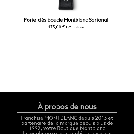
Porte-clés boucle Montblanc Sartorial
175,00
€
TVA incluse
À propos de nous
Franchise MONTBLANC depuis 2013 et
partenaire de la marque depuis plus de
1992, votre Boutique Montblanc
Luxembourg a pour ambition de vous