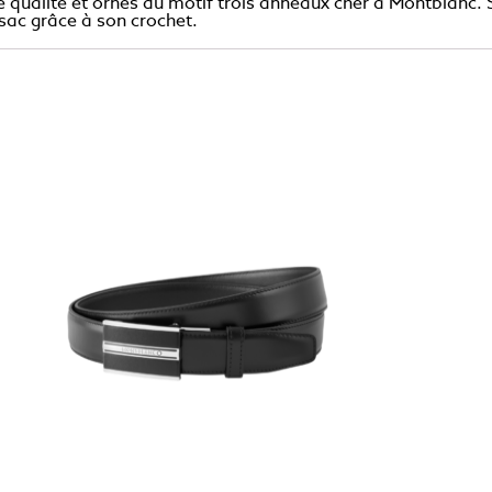
e qualité et ornés du motif trois anneaux cher à Montblanc. 
n sac grâce à son crochet.