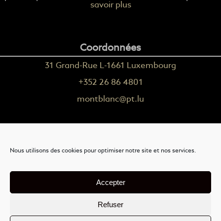
savoir plus
Coordonnées
31 Grand-Rue L-1661 Luxembourg
+352 26 86 4801
montblanc@pt.lu
Plus d'informations
Nous utilisons des cookies pour optimiser notre site et nos services.
Nous contacter
Livraison
Accepter
Mention légales
Refuser
Conditions générales de vente