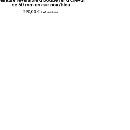
einture réversible à boucle fer à cheval
de 30 mm en cuir noir/bleu
290,00
€
TVA incluse