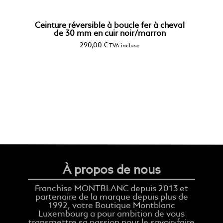
Ceinture réversible à boucle fer à cheval
de 30 mm en cuir noir/marron
290,00
€
TVA incluse
À propos de nous
Franchise MONTBLANC depuis 2013 et
partenaire de la marque depuis plus de
1992, votre Boutique Montblanc
Luxembourg a pour ambition de vous
transmettre sa passion pour le savoir-faire