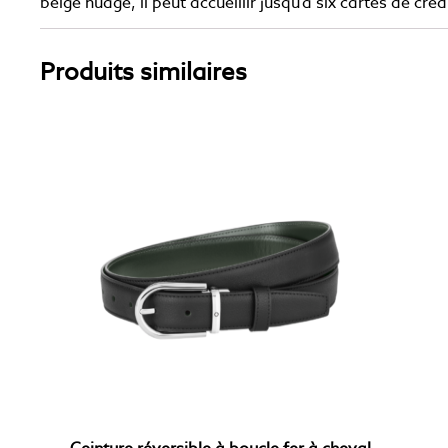
beige nuage, il peut accueillir jusqu’à six cartes de c
Produits similaires