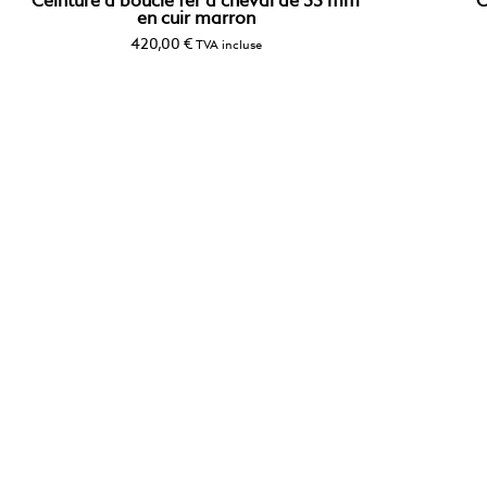
Ceinture à boucle fer à cheval de 35 mm
C
en cuir marron
420,00
€
TVA incluse