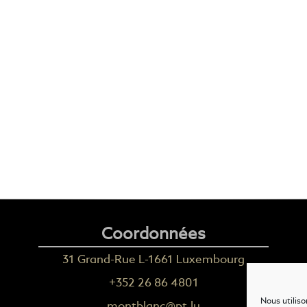
Coordonnées
31 Grand-Rue L-1661 Luxembourg
+352 26 86 4801
Nous utiliso
montblanc@pt.lu