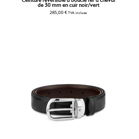
Ceinture réversible à boucle fer à cheval
de 30 mm en cuir noir/vert
285,00
€
TVA incluse