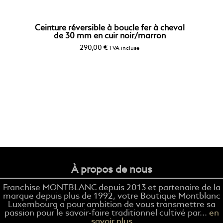
Ceinture réversible à boucle fer à cheval
de 30 mm en cuir noir/marron
290,00
€
TVA incluse
À propos de nous
Franchise MONTBLANC depuis 2013 et partenaire de la
marque depuis plus de 1992, votre Boutique Montblanc
Luxembourg a pour ambition de vous transmettre sa
passion pour le savoir-faire traditionnel cultivé par...
en
savoir plus