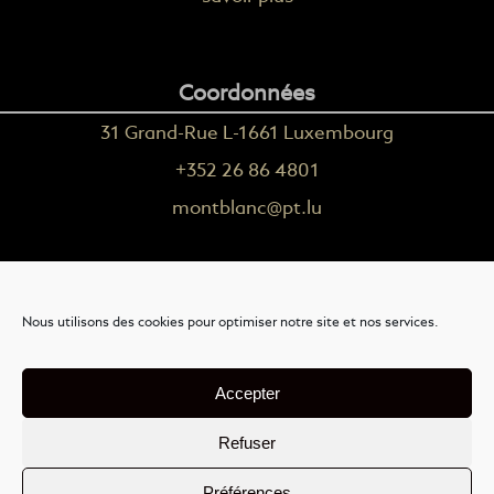
Coordonnées
31 Grand-Rue L-1661 Luxembourg
+352 26 86 4801
montblanc@pt.lu
Plus d'informations
Nous utilisons des cookies pour optimiser notre site et nos services.
Nous contacter
Livraison
Accepter
Mention légales
Refuser
Conditions générales de vente
Préférences