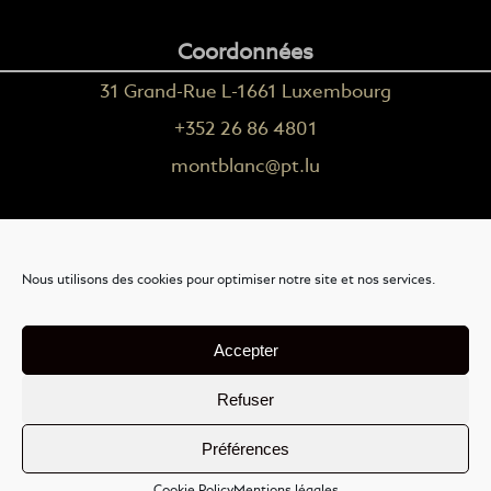
Coordonnées
31 Grand-Rue L-1661 Luxembourg
+352 26 86 4801
montblanc@pt.lu
Plus d'informations
Nous utilisons des cookies pour optimiser notre site et nos services.
Nous contacter
Livraison
Accepter
Mention légales
Refuser
Conditions générales de vente
Préférences
© 2025 Montblanc Luxembourg. Tous droits réservés.