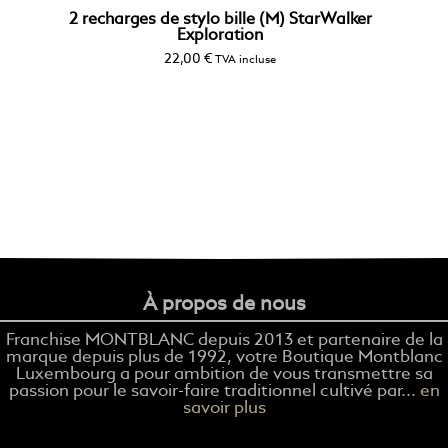
2 recharges de stylo bille (M) StarWalker
Exploration
22,00
€
TVA incluse
À propos de nous
Franchise MONTBLANC depuis 2013 et partenaire de la
marque depuis plus de 1992, votre Boutique Montblanc
Luxembourg a pour ambition de vous transmettre sa
passion pour le savoir-faire traditionnel cultivé par...
en
savoir plus