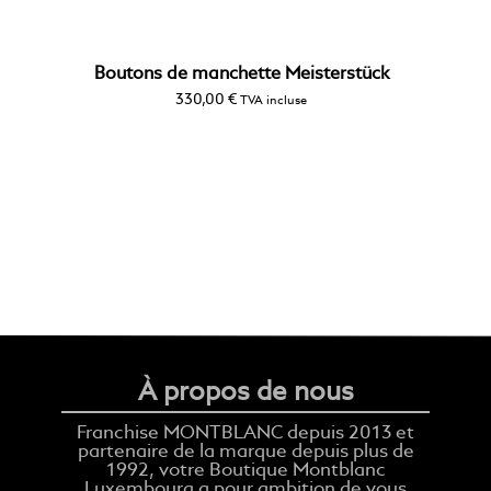
Boutons de manchette Meisterstück
330,00
€
TVA incluse
À propos de nous
Franchise MONTBLANC depuis 2013 et
partenaire de la marque depuis plus de
1992, votre Boutique Montblanc
Luxembourg a pour ambition de vous