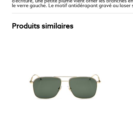
d’écriture, une petite plume vient orner les branches e
le verre gauche. Le motif antidérapant gravé au laser 
Produits similaires