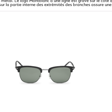
n métal. Le logo Montblanc à une ligne est gravé sur le côté
sur la partie interne des extrémités des branches assure une