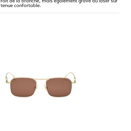
 droit de la branche, mais également gravé au laser sur
 tenue confortable.