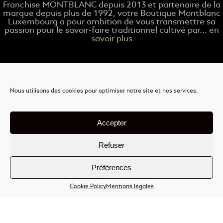
Franchise MONTBLANC depuis 2013 et partenaire de la
marque depuis plus de 1992, votre Boutique Montblanc
Luxembourg a pour ambition de vous transmettre sa
passion pour le savoir-faire traditionnel cultivé par...
en
savoir plus
Coordonnées
Nous utilisons des cookies pour optimiser notre site et nos services.
31 Grand-Rue L-1661 Luxembourg
+352 26 86 4801
Accepter
montblanc@pt.lu
Refuser
Préférences
Plus d'informations
Cookie Policy
Mentions légales
Nous contacter
Livraison