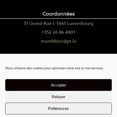
Coordonnées
31 Grand-Rue L-1661 Luxembourg
+352 26 86 4801
montblanc@pt.lu
Plus d'informations
Nous utilisons des cookies pour optimiser notre site et nos services.
Nous contacter
Livraison
Accepter
Mention légales
Refuser
Conditions générales de vente
Préférences