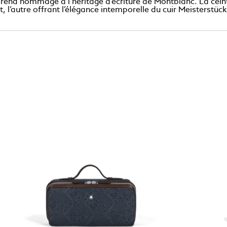
 rend hommage à l’héritage d’écriture de Montblanc. La ceint
 l’autre offrant l’élégance intemporelle du cuir Meisterstück l