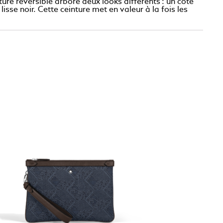
ure réversible arbore deux looks différents : un côté
isse noir. Cette ceinture met en valeur à la fois les