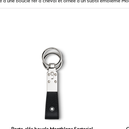
ée d’une boucle fer à cheval et ornée d’un subtil emblème Mo