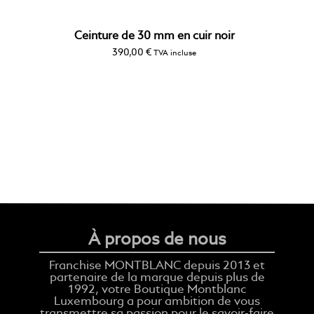
Ceinture de 30 mm en cuir noir
390,00
€
TVA incluse
À propos de nous
Franchise MONTBLANC depuis 2013 et
partenaire de la marque depuis plus de
1992, votre Boutique Montblanc
Luxembourg a pour ambition de vous
transmettre sa passion pour le savoir-faire