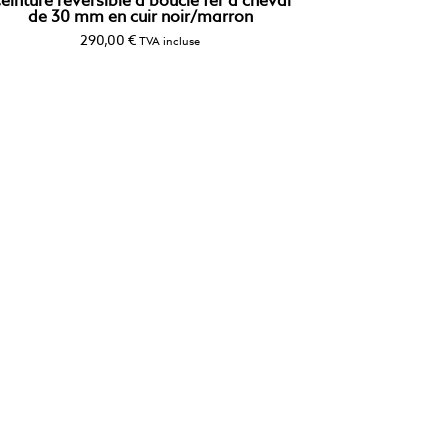
einture réversible à boucle fer à cheval
de 30 mm en cuir noir/marron
290,00
€
TVA incluse