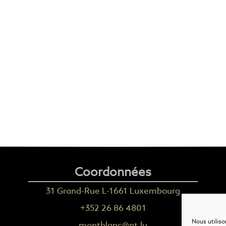
Coordonnées
31 Grand-Rue L-1661 Luxembourg
+352 26 86 4801
Nous utiliso
montblanc@pt.lu