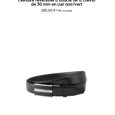
Ceinture réversible à boucle fer à cheval
de 30 mm en cuir noir/vert
285,00
€
TVA incluse