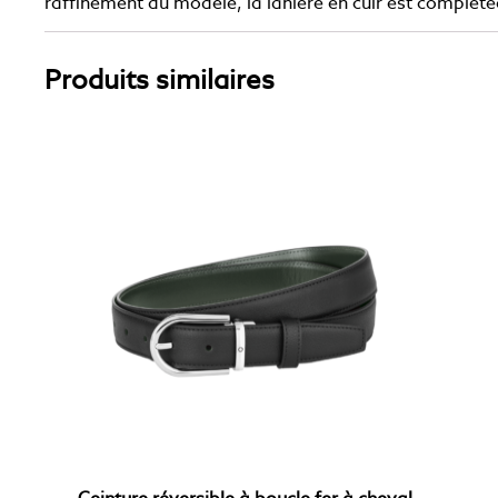
raffinement du modèle, la lanière en cuir est complét
Produits similaires