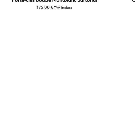
Porte-clés boucle Montblanc Sartorial
C
175,00
€
TVA incluse