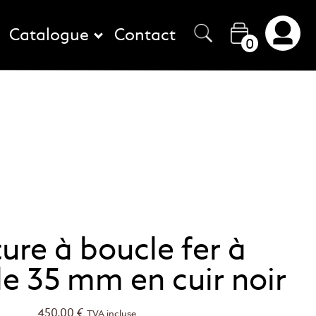
Catalogue
Contact
0
ure à boucle fer à
de 35 mm en cuir noir
450,00
€
TVA incluse