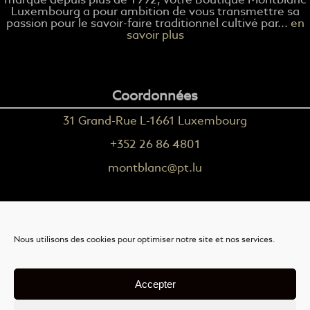
marque depuis plus de 1992, votre Boutique Montblanc
Luxembourg a pour ambition de vous transmettre sa
passion pour le savoir-faire traditionnel cultivé par...
en
savoir plus
Coordonnées
31 Grand-Rue L-1661 Luxembourg
+352 26 86 4801
montblanc@pt.lu
Plus d'informations
Nous utilisons des cookies pour optimiser notre site et nos services.
Nous contacter
Livraison
Accepter
Mention légales