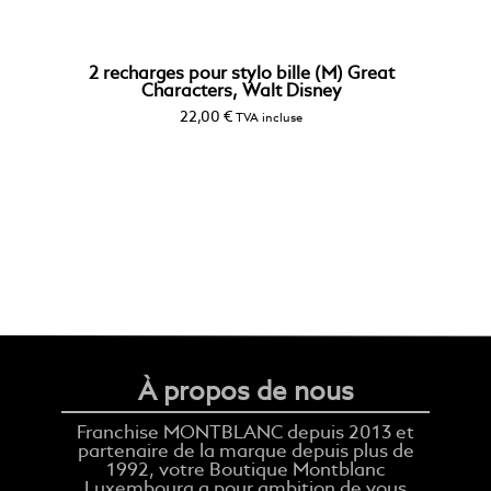
2 recharges pour stylo bille (M) Great
Characters, Walt Disney
22,00
€
TVA incluse
À propos de nous
Franchise MONTBLANC depuis 2013 et
partenaire de la marque depuis plus de
1992, votre Boutique Montblanc
Luxembourg a pour ambition de vous