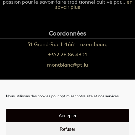
passion pour le savoir-faire traditionnel cultivé par...
en
savoir plus
Coordonnées
31 Grand-Rue L-1661 Luxembourg
+352 26 86 4801
montblanc@pt.lu
Plus d'informations
Nous utilisons des cookies pour optimiser notre site et nos services.
Nous contacter
Livraison
Accepter
Mention légales
Refuser
Conditions générales de vente