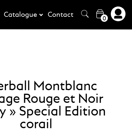
Catalogue
Contact
0
erball Montblanc
age Rouge et Noir
y » Special Edition
corail