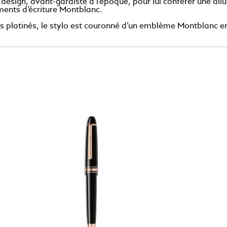
design, avant-gardiste à l’époque, pour lui conférer une al
uments d’écriture Montblanc.
ts platinés, le stylo est couronné d’un emblème Montblanc en